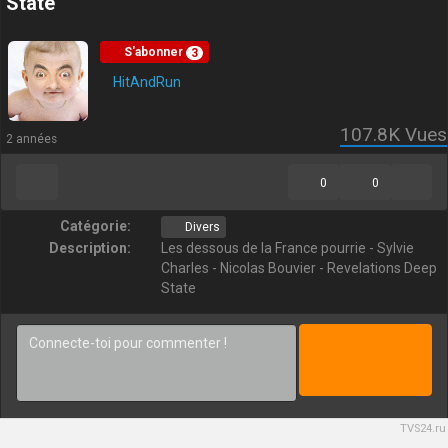
State
S'abonner
3
HitAndRun
107.8K
Vues
2 années
0
0
Catégorie:
Divers
Description:
Les dessous de la France pourrie - Sylvie
Charles - Nicolas Bouvier - Revelations Deep
State
TVS24.ru