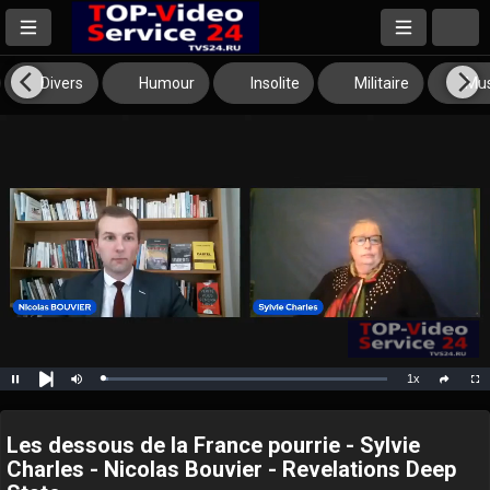
Divers
Humour
Insolite
Militaire
Mus
1x
Loaded
:
Pause
Mute
Playback
Full
social
2.07%
Next
Rate
Les dessous de la France pourrie - Sylvie
Charles - Nicolas Bouvier - Revelations Deep