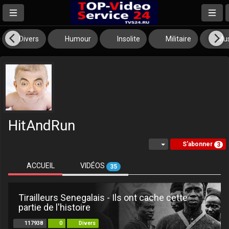
Divers
Humour
Insolite
Militaire
Mus
HitAndRun
S'abonner
3
ACCUEIL
VIDÉOS
35
Tirailleurs Senegalais - Ils ont cache cette
partie de l'histoire
117938
0
Divers