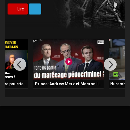
Lire
Les dessous de la France pourrie - Sylvie Charles - Nicolas Bouvier - Revelations Deep State
Prince-Andrew Merz et Macron lies au marecage pedocriminel - Un temoin oculaire raconte - Kla_Tv 03-11-2025 Video censuree partout