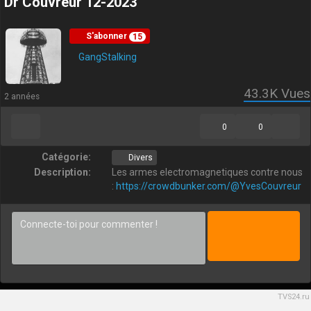
Dr Couvreur 12-2023
S'abonner
15
GangStalking
43.3K
Vues
2 années
0
0
Catégorie:
Divers
Description:
Les armes electromagnetiques contre nous
:
https://crowdbunker.com/@YvesCouvreur
TVS24.ru