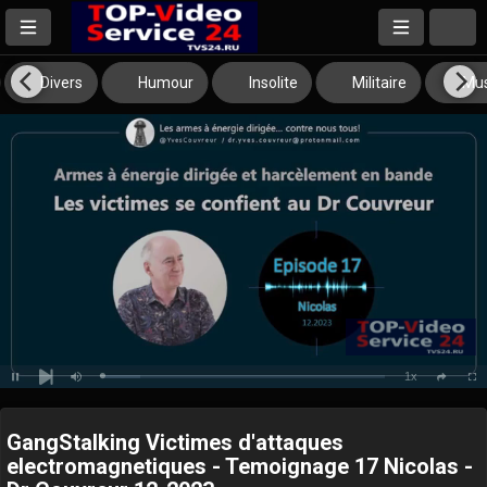
Divers
Humour
Insolite
Militaire
Mus
1x
Loaded
:
Pause
Mute
Playback
Full
social
13.35%
Next
Rate
GangStalking Victimes d'attaques
electromagnetiques - Temoignage 17 Nicolas -