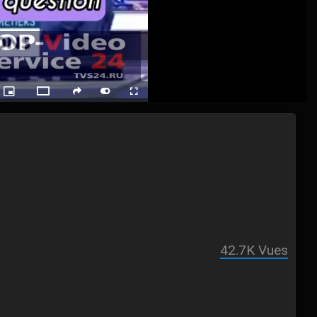
ack
Picture-
Fullscreen
social
autoplay
Switch
in-
Picture
to
Theater
Mode
42.7K
Vues