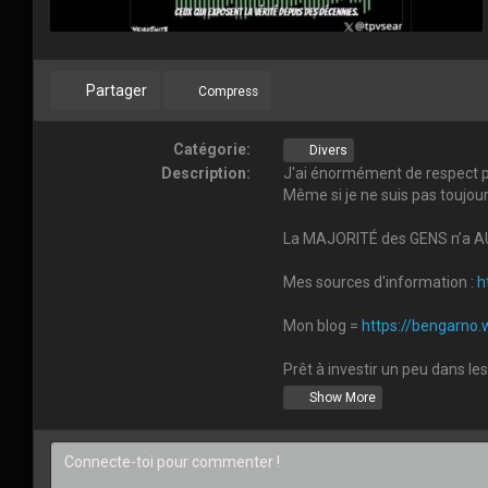
Partager
Compress
Catégorie:
Divers
Description:
J'ai énormément de respect po
Même si je ne suis pas toujours 
La MAJORITÉ des GENS n’a AUC
Mes sources d'information :
h
Mon blog =
https://bengarno
Prêt à investir un peu dans l
Show More
Au cas ou vous voudriez m'enco
Mes films seront toujours grat
bengarneau@yahoo.ca questio