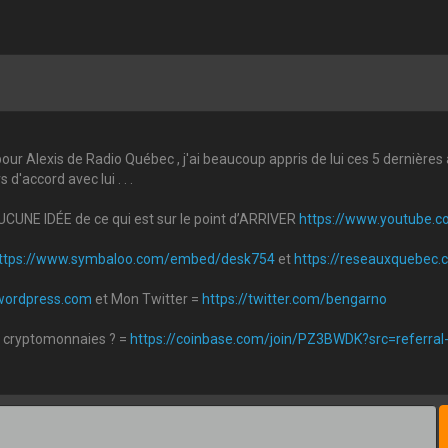
ur Alexis de Radio Québec , j'ai beaucoup appris de lui ces 5 dernières
d'accord avec lui . . .
UNE IDÉE de ce qui est sur le point d’ARRIVER
https://www.youtube.
ttps://www.symbaloo.com/embed/desk754
et
https://reseauxquebec.
.wordpress.com
et Mon Twitter =
https://twitter.com/bengarno
es cryptomonnaies ? =
https://coinbase.com/join/PZ3BWDK?src=referral-
urager à continuer à diffuser de l'information . . .
https://www.buyme
uits , mais vos dons par virement Interac sont appréciés
n de sécurité = vidéo mot de passe = Ben