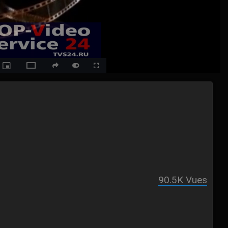
ack
Picture-
Fullscreen
social
autoplay
Switch
in-
Picture
to
Theater
Mode
90.5K
Vues