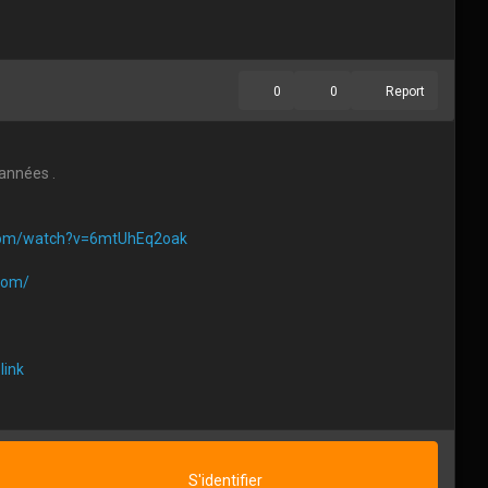
0
0
Report
 années .
com/watch?v=6mtUhEq2oak
com/
link
acoffee.com/bengarneau9
S'identifier