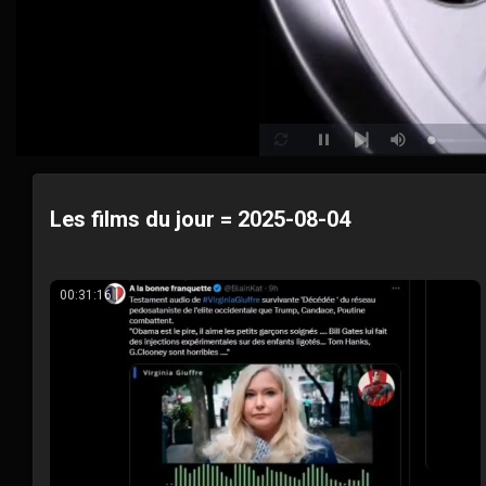
Loaded
:
Pause
Mute
Loop
Next
5.72%
Les films du jour = 2025-08-04
00:31:16