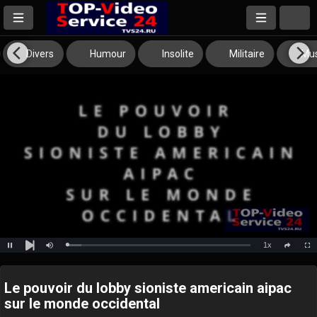
Divers
Humour
Insolite
Militaire
Mus
1x
Loaded
:
Pause
Mute
Playback
Full
social
8.21%
Next
Rate
Le pouvoir du lobby sioniste americain aipac
sur le monde occidental