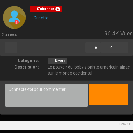
S'abonner
4
Grisette
96.4K
Vues
2 années
0
0
Catégorie:
Divers
Description:
Le pouvoir du lobby sioniste americain aipac
sur le monde occidental
TVS24.ru