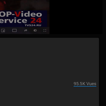
ack
Picture-
Fullscreen
social
autoplay
Switch
in-
Picture
to
Theater
Mode
95.5K
Vues