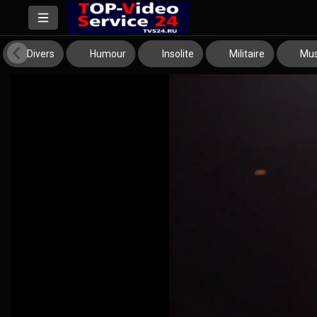
Divers
Humour
Insolite
Militaire
Mus