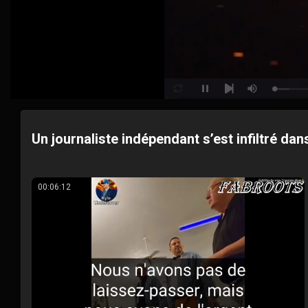
Loaded
:
Pause
Mute
Loop
Next
5.93%
Un journaliste indépendant s’est infiltré d
00:06:12