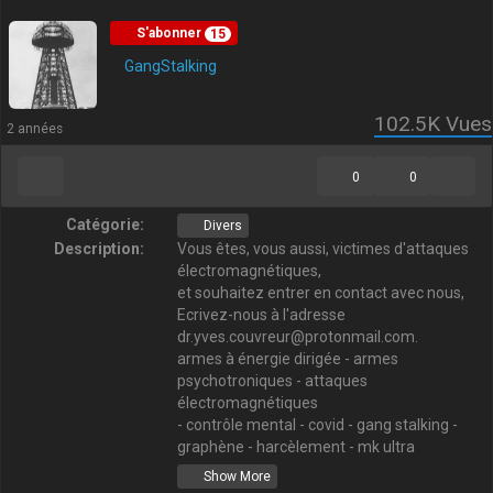
S'abonner
15
GangStalking
102.5K
Vues
2 années
0
0
Catégorie:
Divers
Description:
Vous êtes, vous aussi, victimes d'attaques
électromagnétiques,
et souhaitez entrer en contact avec nous,
Ecrivez-nous à l'adresse
dr.yves.couvreur@protonmail.com.
armes à énergie dirigée - armes
psychotroniques - attaques
électromagnétiques
- contrôle mental - covid - gang stalking -
graphène - harcèlement - mk ultra
- ondes - vaccination covid - victimes - 5G
Show More
Les armes a energie dirigee... contre nous