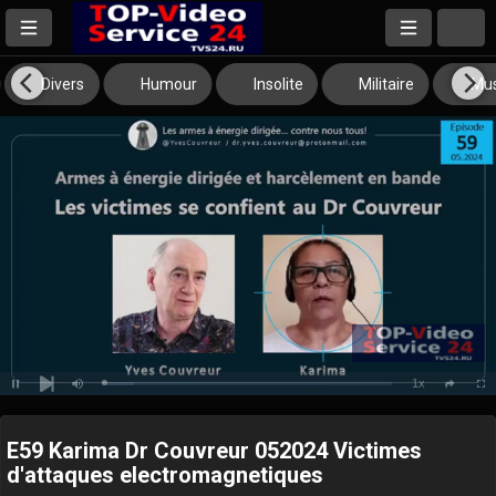
Divers
Humour
Insolite
Militaire
Mus
1x
Loaded
:
Pause
Mute
Playback
Full
social
10.41%
Next
Rate
E59 Karima Dr Couvreur 052024 Victimes
d'attaques electromagnetiques