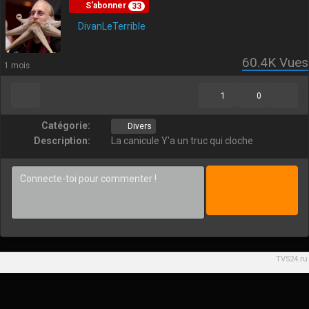
S'abonner
33
DivanLeTerrible
60.4K
Vues
1 mois
1
0
Catégorie:
Divers
Description:
La canicule Y'a un truc qui cloche
TVS24.ru