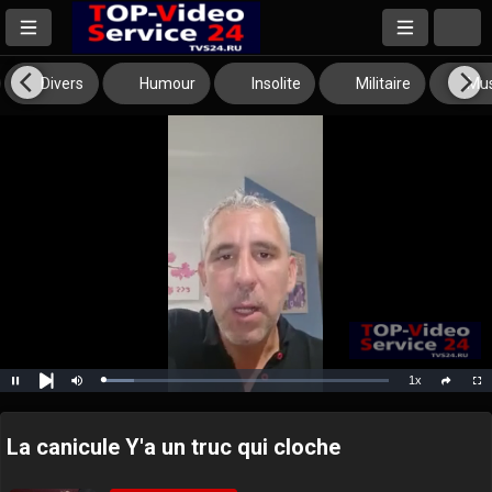
Divers
Humour
Insolite
Militaire
Mus
1x
Loaded
:
Pause
Mute
Playback
Full
social
10.81%
Next
Rate
La canicule Y'a un truc qui cloche