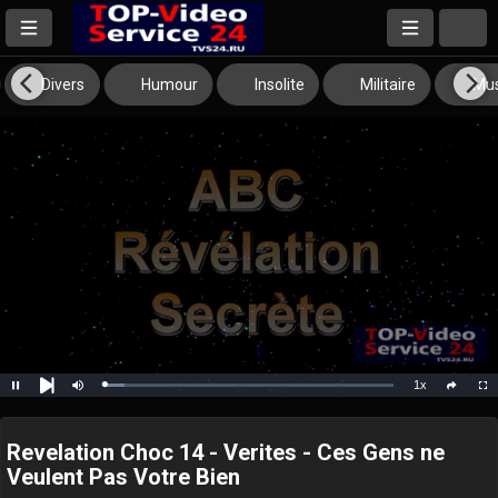
Divers
Humour
Insolite
Militaire
Mus
1x
Loaded
:
Pause
Mute
Playback
Full
social
6.81%
Next
Rate
Revelation Choc 14 - Verites - Ces Gens ne
Veulent Pas Votre Bien