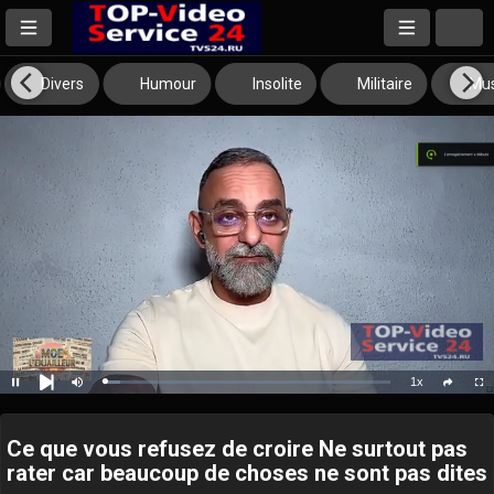
Divers
Humour
Insolite
Militaire
Mus
1x
Loaded
:
Pause
Mute
Playback
Full
social
5.66%
Next
Rate
Ce que vous refusez de croire Ne surtout pas
rater car beaucoup de choses ne sont pas dites