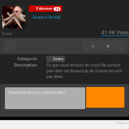
S'abonner
33
DivanLeTerrible
41.9K
Vues
3 mois
1
0
Catégorie:
Divers
Description:
Ce que vous refusez de croire Ne surtout
pas rater car beaucoup de choses ne sont
pas dites
TVS24.ru