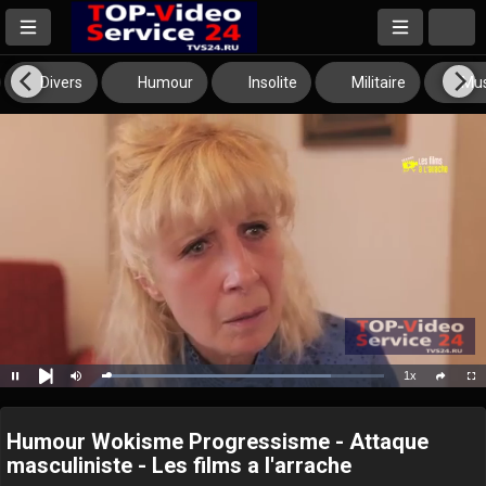
Divers
Humour
Insolite
Militaire
Mus
1x
Loaded
:
Pause
Mute
Playback
Full
social
81.12%
Next
Rate
Humour Wokisme Progressisme - Attaque
masculiniste - Les films a l'arrache