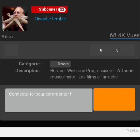
S'abonner
33
DivanLeTerrible
68.4K
Vues
9 mois
0
0
Catégorie:
Divers
Description:
Humour Wokisme Progressisme - Attaque
masculiniste - Les films a l'arrache
TVS24.ru