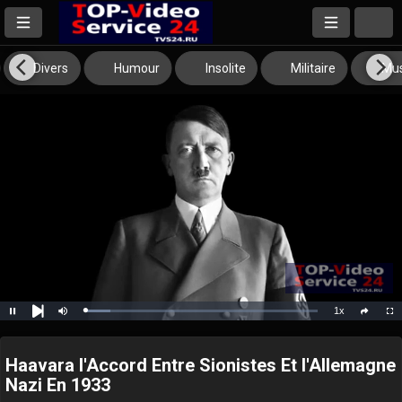
Divers
Humour
Insolite
Militaire
Mus
1x
Loaded
:
Pause
Mute
Playback
Full
social
10.98%
Next
Rate
Haavara l'Accord Entre Sionistes Et l'Allemagne
Nazi En 1933