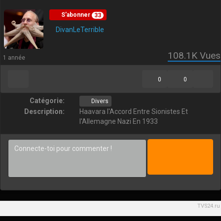
S'abonner
33
DivanLeTerrible
108.1K
Vues
1 année
0
0
Catégorie:
Divers
Description:
Haavara l'Accord Entre Sionistes Et
l'Allemagne Nazi En 1933
TVS24.ru