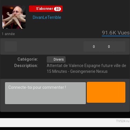
S'abonner
33
DivanLeTerrible
91.6K
Vues
1 année
0
0
Catégorie:
Divers
Description:
Attentat de Valence Espagne future ville de
15 Minutes - Geoingenierie Nexus
TVS24.ru