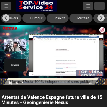
Divers
Humour
Insolite
Militaire
Mus
1x
Loaded
:
Pause
Mute
Playback
Full
social
7.69%
Next
Rate
Attentat de Valence Espagne future ville de 15
Minutes - Geoingenierie Nexus