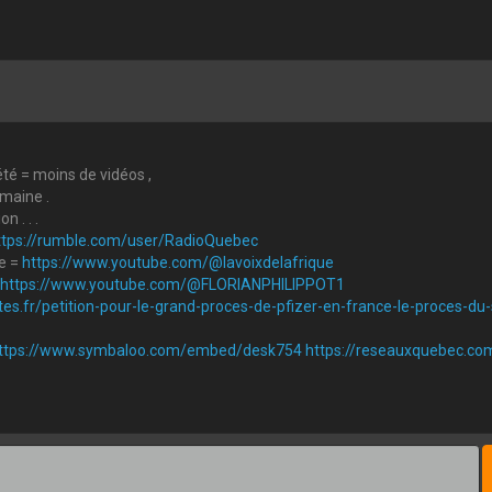
té = moins de vidéos ,
emaine .
 . . .
ttps://rumble.com/user/RadioQuebec
ue =
https://www.youtube.com/@lavoixdelafrique
https://www.youtube.com/@FLORIANPHILIPPOT1
otes.fr/petition-pour-le-grand-proces-de-pfizer-en-france-le-proces-du-
ttps://www.symbaloo.com/embed/desk754
https://reseauxquebec.co
.wordpress.com
Mon Twitter =
https://twitter.com/bengarno
urager à continuer à diffuser de l'information . . .
https://www.buyme
uits , mais vos dons par virement Interac sont appréciés