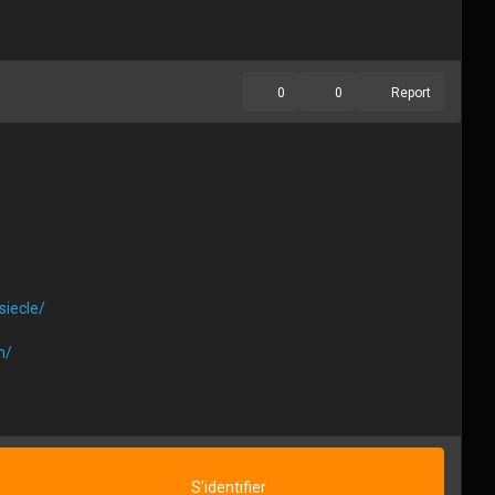
0
0
Report
siecle/
m/
acoffee.com/bengarneau9
S'identifier