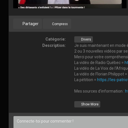
Partager
Compress
Catégorie:
Divers
Description:
Je suis maintenant en mode é
2 ou 3 nouvelles vidéos par s
Merci pour votre compréhension
La vidéo de Radio Québec =
h
La vidéo de La Voix de l'Afriq
La vidéo de Florian Philippot =
La pétition =
https://les-patri
Mes sources d'information :
h
Mon blog =
https://bengarno
Show More
Au cas ou vous voudriez m'enco
Mes films seront toujours grat