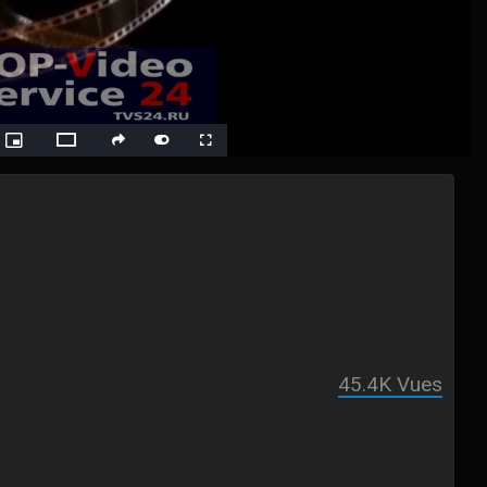
ack
Picture-
Fullscreen
social
autoplay
Switch
in-
Picture
to
Theater
Mode
45.4K
Vues