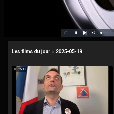
Loaded
Pause
Mute
Loop
Next
6.65%
Les films du jour = 2025-05-19
00:25:18