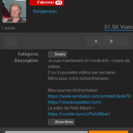
S'abonner
43
Bengarneau
51.5K
Vues
1 année
0
0
Catégorie:
Divers
Description:
Je suis maintenant en mode été = moins de
vidéos ,
2 ou 3 nouvelles vidéos par semaine .
Merci pour votre compréhension . . .
Mes sources d'information :
https://www.symbaloo.com/embed/desk754
https://reseauxquebec.com/
La vidéo de Petit Albert =
https://rumble.com/c/PetitAlbert
Show More
Mon blog =
https://bengarno.wordpress.com
Mon Twitter =
https://twitter.com/bengarno