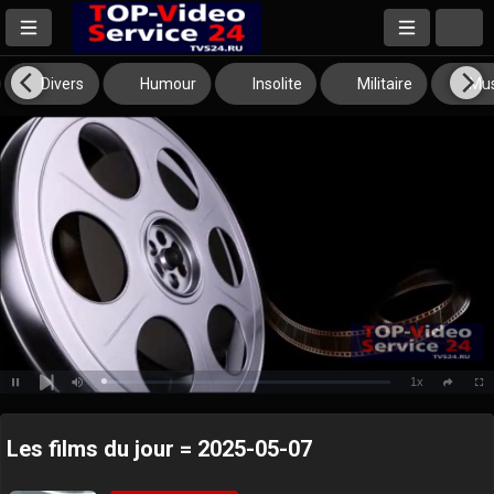
Divers
Humour
Insolite
Militaire
Mus
1x
Loaded
:
Pause
Mute
Playback
Full
social
6.38%
Next
Rate
Les films du jour = 2025-05-07