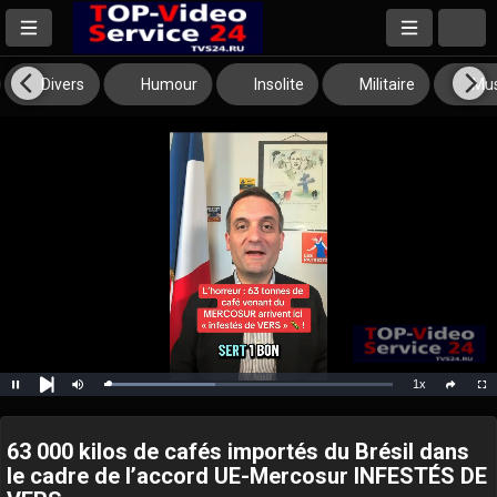
Divers
Humour
Insolite
Militaire
Mus
1x
Loaded
:
Pause
Mute
Playback
Full
social
38.62%
Next
Rate
63 000 kilos de cafés importés du Brésil dans
le cadre de l’accord UE-Mercosur INFESTÉS DE