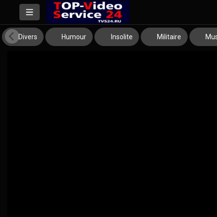
Divers
Humour
Insolite
Militaire
Mus