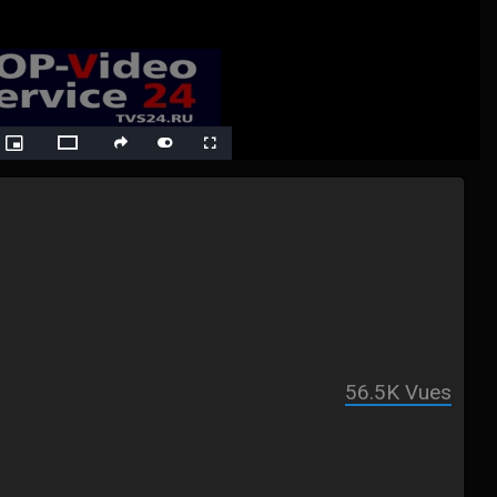
ack
Picture-
Fullscreen
social
autoplay
Switch
in-
Picture
to
Theater
Mode
56.5K
Vues