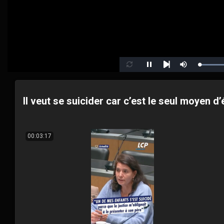
Lo
Pause
Mute
Loop
Next
18
Il veut se suicider car c’est le seul moyen 
00:03:17