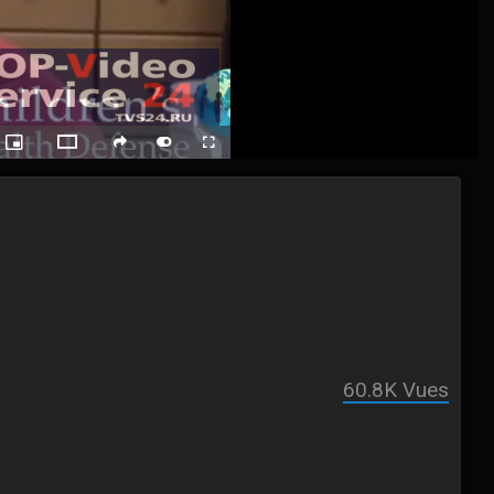
ack
Picture-
Fullscreen
social
autoplay
Switch
in-
Picture
to
Theater
Mode
60.8K
Vues