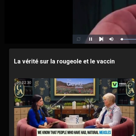
Pause
Mute
Loop
Next
La vérité sur la rougeole et le vaccin
00:02:30