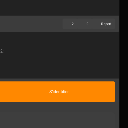
2
0
Report
2 :
S'identifier