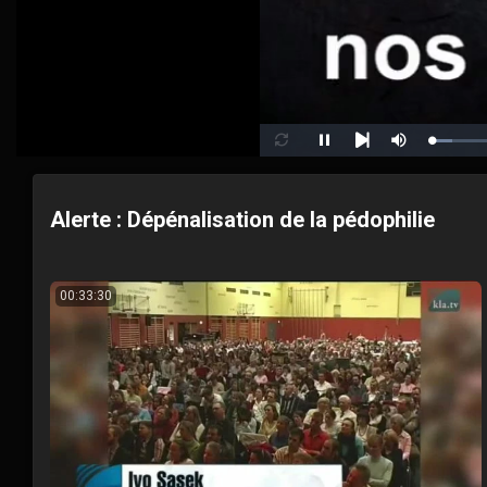
Loaded
:
Pause
Mute
Loop
Next
4.90%
Alerte : Dépénalisation de la pédophilie
00:33:30