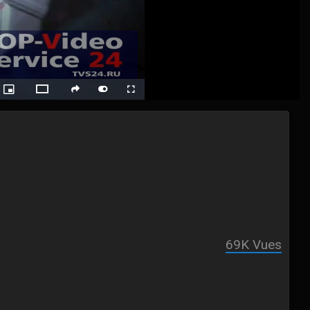
ack
Picture-
Fullscreen
social
autoplay
Switch
in-
Picture
to
Theater
Mode
69K
Vues