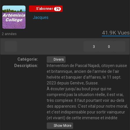
S'abonner
79
Jacques
41.9K
Vues
2 années
3
0
Catégorie:
Divers
Description:
Intervention de Pascal Najadi, citoyen suisse
et britannique, ancien de l'armée de l'air
helvète et banquier d'affaires, le 11 sept.
2023 depuis Genève, Suisse.
À écouter jusqu’au bout pour qui ne
comprend pas la situation réelle, il est vrai,
très complexe. Il faut pourtant voir au-delà
des apparences. C’est vital pour notre moral,
et c’est indispensable pour sortir vainqueur
(et vivant) de cette immense et inédite
bataille contre les prédateurs de l’Humanité.
Show More
D’autant qu’il va falloir tenir sur la longueur.