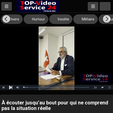
Divers
Humour
Insolite
Militaire
Mus
1x
Loaded
:
Pause
Mute
Playback
Full
social
6.89%
Next
Rate
À écouter jusqu’au bout pour qui ne comprend
pas la situation réelle