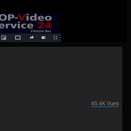
ack
Picture-
Fullscreen
social
autoplay
Switch
in-
Picture
to
Theater
Mode
45.4K
Vues