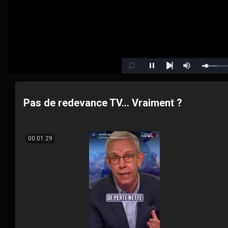
Loaded
Pause
Mute
Loop
Next
7.25%
Pas de redevance TV... Vraiment ?
00:01:29