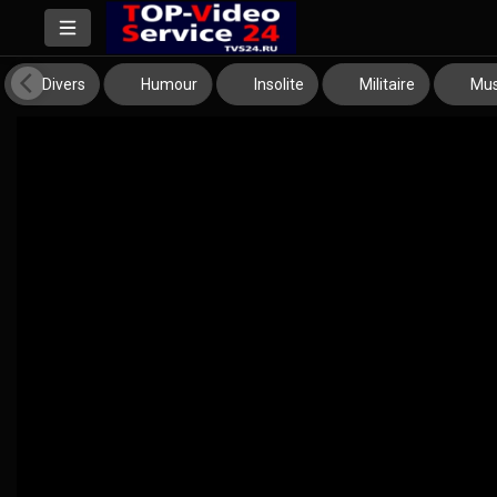
Divers
Humour
Insolite
Militaire
Mus