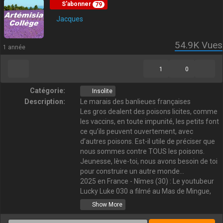
S'abonner
79
Jacques
54.9K
Vues
1 année
1
0
Catégorie:
Insolite
Description:
Le marais des banlieues françaises
Les gros dealent des poisons licites, comme
les vaccins, en toute impunité, les petits font
ce qu’ils peuvent ouvertement, avec
d’autres poisons. Est-il utile de préciser que
nous sommes contre TOUS les poisons.
Jeunesse, lève-toi, nous avons besoin de toi
pour construire un autre monde…
2025 en France - Nîmes (30) : Le youtubeur
Lucky Luke 030 a filmé au Mas de Mingue,
l'un des plus grands points de deal en
Show More
France.
Sources :
https://vk.com/feed?w=wall-