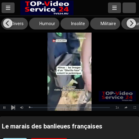
Divers
Humour
Insolite
Militaire
Mus
1x
Loaded
:
Pause
Mute
Playback
Full
social
4.06%
Next
Rate
Le marais des banlieues françaises