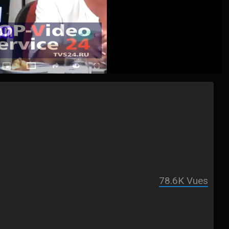
ack
Picture-
Fullscreen
social
autoplay
Switch
in-
Picture
to
Theater
Mode
78.6K
Vues