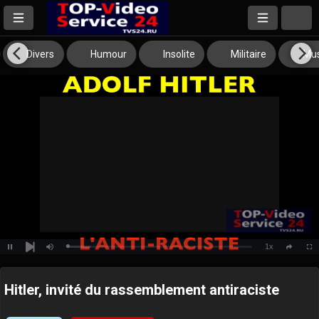
Divers
Humour
Insolite
Militaire
Mus
1x
Loaded
:
Pause
Mute
Playback
Full
social
13.04%
Next
Rate
Hitler, invité du rassemblement antiraciste