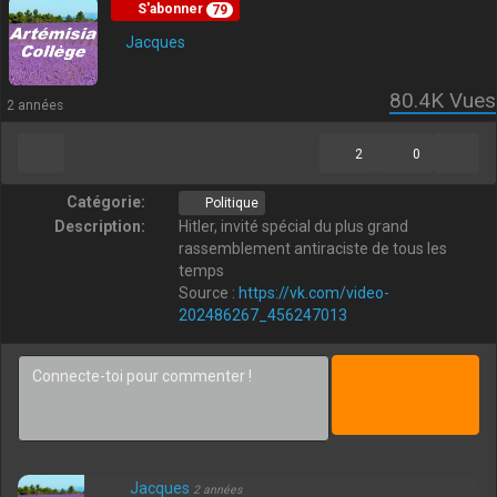
S'abonner
79
Jacques
80.4K
Vues
2 années
2
0
Catégorie:
Politique
Description:
Hitler, invité spécial du plus grand
rassemblement antiraciste de tous les
temps
Source :
https://vk.com/video-
202486267_456247013
Jacques
2 années